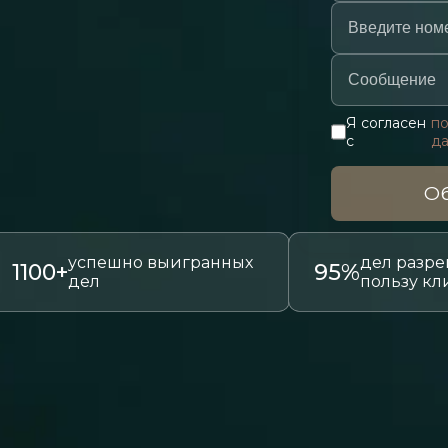
Я согласен
по
с
д
Об
успешно выигранных
дел разре
1100+
95%
дел
пользу кл