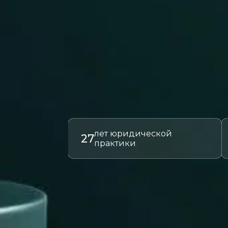
лет юридической
27
практики