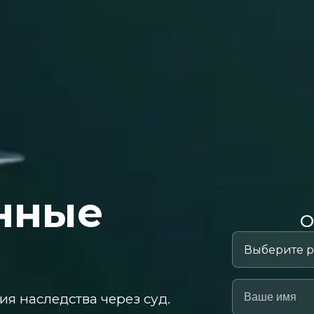
нные
О
я наследства через суд.