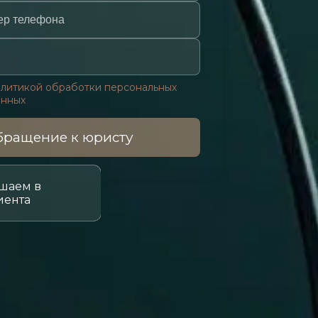
литикой обработки персональных
анных
ращение к юристу
шаем в
иента